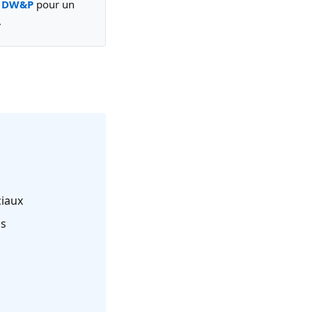
z DW&P
pour un
.
ciaux
ns