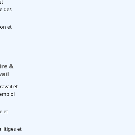
et
te des
ion et
re &
vail
ravail et
'emploi
e et
s
 litiges et