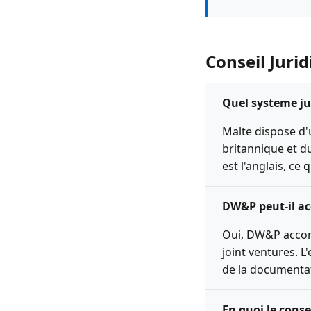
Conseil Juri
Quel systeme jur
Malte dispose d
britannique et du
est l'anglais, ce
DW&P peut-il ac
Oui, DW&P accomp
joint ventures. L
de la documentat
En quoi le conse