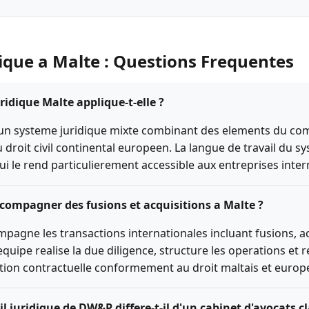
dique a Malte : Questions Frequentes
idique Malte applique-t-elle ?
'un systeme juridique mixte combinant des elements du c
 droit civil continental europeen. La langue de travail du s
 qui le rend particulierement accessible aux entreprises inter
compagner des fusions et acquisitions a Malte ?
agne les transactions internationales incluant fusions, ac
'equipe realise la due diligence, structure les operations et 
ion contractuelle conformement au droit maltais et europ
il juridique de DW&P differe-t-il d'un cabinet d'avocats c