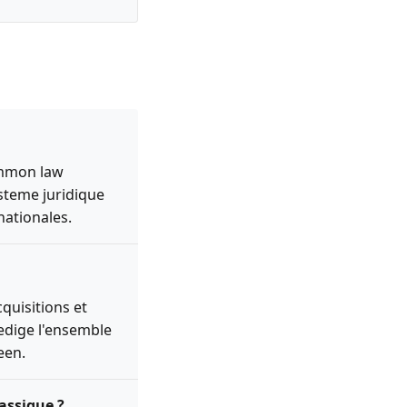
ommon law
ysteme juridique
nationales.
quisitions et
redige l'ensemble
een.
lassique ?