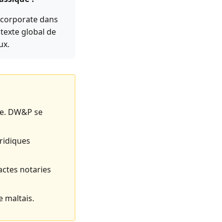
t corporate dans
ntexte global de
ux.
ale. DW&P se
uridiques
actes notaries
e maltais.