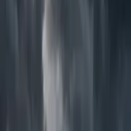
Glücksspiellizenz in Malta
Susan Meier
|
8. Januar 2020
|
Aktualisiert
26. Februar
2026
|
2 Min. Lesezeit
|
.md
Die Inselnation Malta im Herzen des Mittelmeeres ist ein
beliebtes Land für die Ausstellung von Internet Glücksspiel-
Lizenzen und bisher wurden von der Regulierungsbehörde
(Lotteries and Gambling Authority) über 300 Lizenzen
ausgestellt. Aber was macht diese Lizenz so beliebt? In diesem
Artikel möchte ich gerne einige der Vorteile auflisten, die der
Betrieb einer Glücksspiel-Webseite mit einer maltesischen Lizenz
bietet.
Die Besteuerung