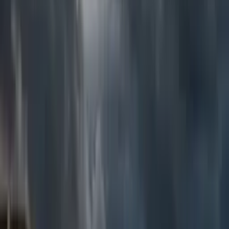
Die Glücksspielsteuer Malta kommt auf die Art der
Glücksspiellizenz an und welche Spiele angeboten werden. Zum
Beispiel sind die Steuern auf Sportwetten 0,5% auf den
Bruttobetrag der angenommenen Wetten und 0,5% auf die
bezahlten Gesamteinsätze (Pool Betting). Der maximal zahlbare
Steuerbetrag wird zudem nicht mehr als €460.000 betragen.
Detaillierte Informationen über die Besteuerung können in den
Glücksspielregulationen
eingesehen werden.
Die günstige Glücksspielsteuer ist nicht die einzige interessante
Steuerstruktur, die Malta zu bieten hat. Die Betreiber können
auch einen zusätzlichen Nutzen aus optimierten
Steuerstrukturen für ihr Unternehmen ziehen und damit von
einer niedrigeren Körperschaftsteuer profitieren, wenn das
Unternehmen bestimmte Kriterien erfüllt. Mit der richtigen
Unternehmensstruktur ist es möglich die Körperschaftsteuer