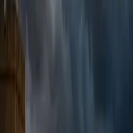
effektiv auf 5% zu senken.
Ein guter Ruf mit Spielern
Die Glücksspiellizenz aus Malta wird bei den Spielern in der
ganzen Welt immer beliebter. Einer der Gründe für Spieler einen
Glücksspielbetreiber mit einer maltesischen Lizenz zu wählen ist
der großartige Spielerschutz und die strengen
Kontrollmechanismen, die die Regulierungsbehörde anwendet.
Es gibt nur wenige schwarze Schafe, die Glücksspiele mit einer
maltesischen Lizenz anbieten, und wenn die
Regulierungsbehörde feststellt, dass ein Betreiber die
Bestimmungen nicht einhält, dann wird die Lizenz sofort
entzogen. Das gibt den Spielern natürlich mehr Vertrauen und
Sicherheit, die Sie beim Spielen mit Geld im Internet benötigen.
Wenn Sie daran interessiert sind eine
Glücksspiellizenz aus