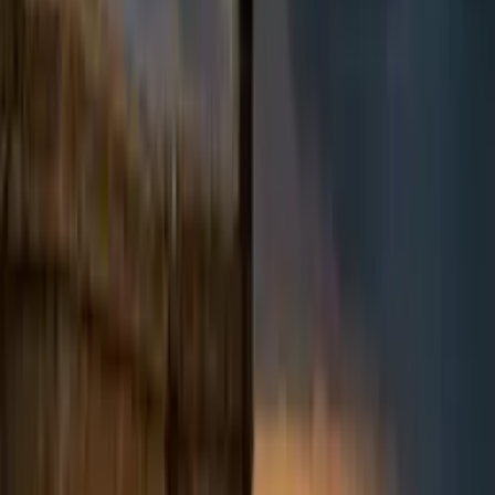
zuverlässig an die richtigen Fachbereiche weitergeleitet
werden.
Ihre Situation. Unsere Einschätzung.
30 Min. mit einem Senior-Berater. Vertraulich und
kostenlos.
Gespräch vereinbaren
Seit 2013 – DACH-Mandanten
Verwandte Beiträge
Neue Direktorin bei Dr. Werner & Partners ernannt
Mündliche Abmahnungen am Arbeitsplatz: Was