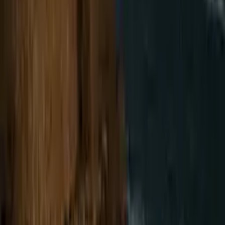
Alle Beiträge
Kanzlei-News
1
min
Neue Direktorin bei Dr. Werner &
Partners ernannt
15. Mai 2026
Kanzlei-News
1
min
Mündliche Abmahnungen am
Arbeitsplatz: Was Arbeitgeber wissen
sollten