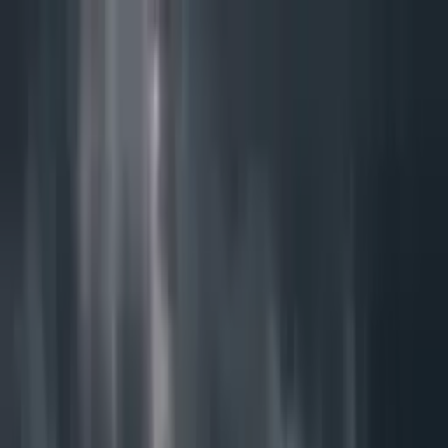
Zum Inhalt springen
+356 213 777 00
info@drwerner.com
DE
EN
NL
FR
Start
Warum Malta
Services
Über die Kanzlei
Blog
Kontakt
Startseite
/
Blog
/
Kanzlei-News
Vorteile einer Remote